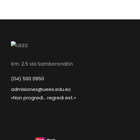
Km. 2.5 via Samborondón
(04) 500 0950
admisiones@uees.edu.ec
«Non progredi... regredi est.»