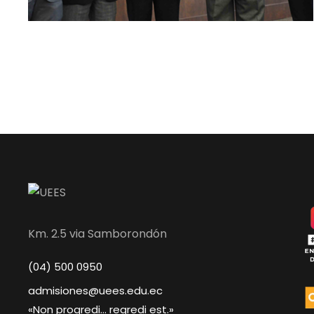
Km. 2.5 via Samborondón
(04) 500 0950
admisiones@uees.edu.ec
«Non progredi... regredi est.»