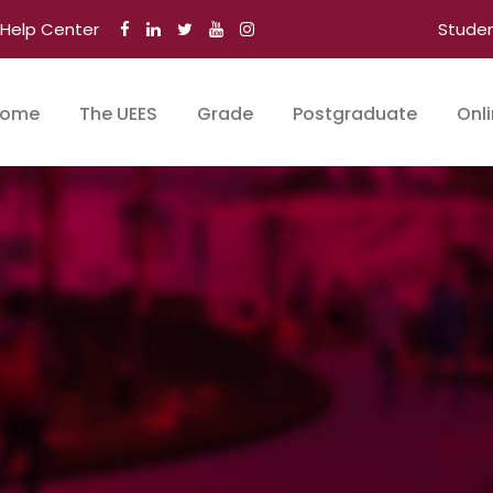
Help Center
Stude
ome
The UEES
Grade
Postgraduate
Onl