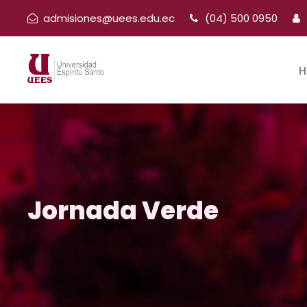
admisiones@uees.edu.ec
(04) 500 0950
H
Jornada Verde