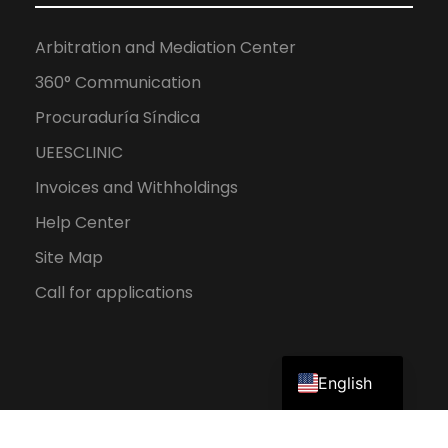
Arbitration and Mediation Center
360° Communication
Procuraduría Síndica
UEESCLINIC
Invoices and Withholdings
Help Center
Site Map
Call for applications
Spanish
English