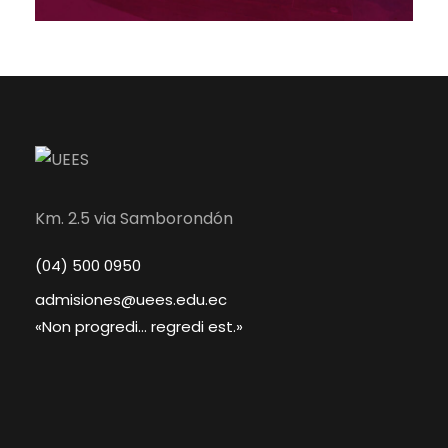
Km. 2.5 via Samborondón
(04) 500 0950
admisiones@uees.edu.ec
«Non progredi... regredi est.»