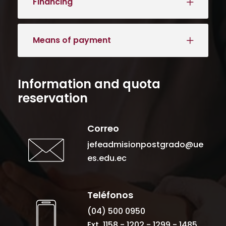
Correo
jefeadmisionpostgrado@ue
es.edu.ec
Teléfonos
(04) 500 0950
Ext. 1158 - 1202 - 1299 - 1485
Address
Km 2.5 Vía Puntilla –
Samborondón,
Edificio P, 4to piso.