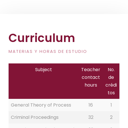
Curriculum
MATERIAS Y HORAS DE ESTUDIO
Subject
Teacher
No.
contact
de
hours
crédi
tos
General Theory of Process
16
1
Criminal Proceedings
32
2