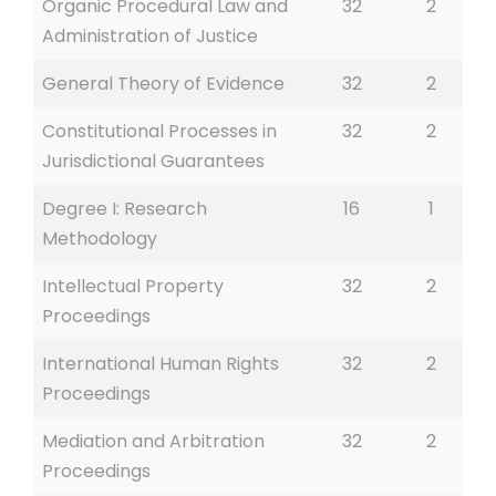
Organic Procedural Law and
32
2
Administration of Justice
General Theory of Evidence
32
2
Constitutional Processes in
32
2
Jurisdictional Guarantees
Degree I: Research
16
1
Methodology
Intellectual Property
32
2
Proceedings
International Human Rights
32
2
Proceedings
Mediation and Arbitration
32
2
Proceedings