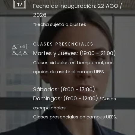
Fecha de inauguración: 22 AGO /
2026
*Fecha sujeta a ajustes
CLASES PRESENCIALES
Martes y Jueves: (19:00 - 21:00)
Clases virtuales en tiempo real, con
opción de asistir al campo UEES.
Sábados: (8:00 - 17:00)
Domingos: (8:00 - 12:00)
*Casos
excepcionales
Clases presenciales en campus UEES.