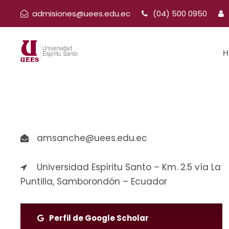
admisiones@uees.edu.ec
(04) 500 0950
H
amsanche@uees.edu.ec
Universidad Espíritu Santo – Km. 2.5 vía La
Puntilla, Samborondón – Ecuador
Perfil de Google Scholar