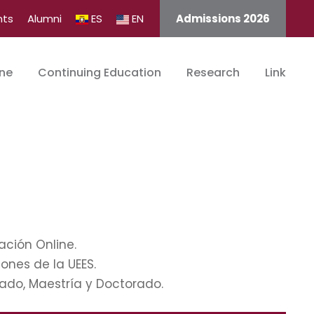
nts
Alumni
ES
EN
Admissions 2026
ine
Continuing Education
Research
Link
ación Online.
ones de la UEES.
rado, Maestría y Doctorado.