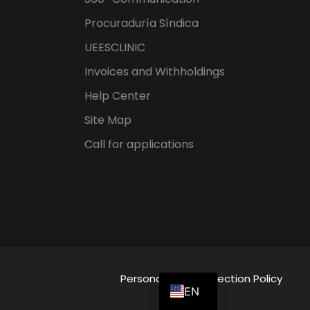
Procuraduría Síndica
UEESCLINIC
Invoices and Withholdings
Help Center
Site Map
Call for applications
ES
Personal Data Protection Policy
EN