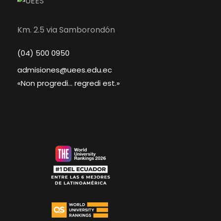
Km. 2.5 via Samborondón
(04) 500 0950
admisiones@uees.edu.ec
«Non progredi... regredi est.»