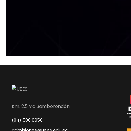
Km. 2.5 via Samborondón
(04) 500 0950
admisiones@uees.edu.ec