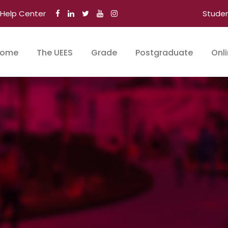
Help Center
Stude
ome
The UEES
Grade
Postgraduate
Onl