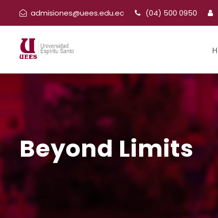
admisiones@uees.edu.ec
(04) 500 0950
H
Beyond Limits