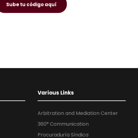
Sube tu código aquí
Various Links
Arbitration and Mediation Center
360° Communication
Procuraduría Síndica