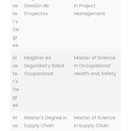
as
Gestión de
in Project
te
Proyectos
Management
r's
De
gr
ee
M
Magister en
Master of Science
as
Seguridad y Salud
in Occupational
te
Ocupacional
Health and, Safety
r's
De
gr
ee
M
Master's Degree in
Master of Science
as
Supply Chain
in Supply Chain