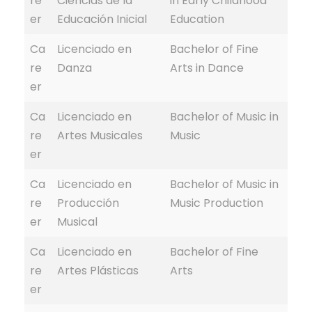
re
Ciencias de la
in Early Childhood
er
Educación Inicial
Education
Ca
Licenciado en
Bachelor of Fine
re
Danza
Arts in Dance
er
Ca
Licenciado en
Bachelor of Music in
re
Artes Musicales
Music
er
Ca
Licenciado en
Bachelor of Music in
re
Producción
Music Production
er
Musical
Ca
Licenciado en
Bachelor of Fine
re
Artes Plásticas
Arts
er