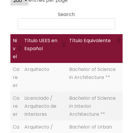
entries per page
Search:
Ni
Título UEES en
Título Equivalente
v
Español
el
Ca
Arquitecto
Bachelor of Science
re
in Architecture **
er
Ca
Licenciado /
Bachelor of Science
re
Arquitecto de
in Interior
er
Interiores
Architecture **
Ca
Arquitecto /
Bachelor of Urban