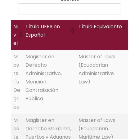
Ni
Título UEES en
Título Equivalente
v
Español
el
M
Magister en
Master of Laws
as
Derecho
(Ecuadorian
te
Administrativo,
Administrative
r's
Mención
Law)
De
Contratación
gr
Pública
ee
M
Magister en
Master of Laws
as
Derecho Marítimo,
(Ecuadorian
te
Puertos y Aduanas
Maritime Law)