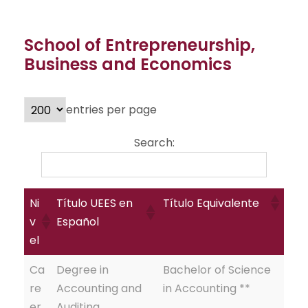
School of Entrepreneurship,
Business and Economics
entries per page
Search:
Ni
Título UEES en
Título Equivalente
v
Español
el
Ca
Degree in
Bachelor of Science
re
Accounting and
in Accounting **
er
Auditing