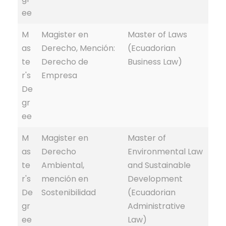
ee
M
Magister en
Master of Laws
as
Derecho, Mención:
(Ecuadorian
te
Derecho de
Business Law)
r's
Empresa
De
gr
ee
M
Magister en
Master of
as
Derecho
Environmental Law
te
Ambiental,
and Sustainable
r's
mención en
Development
De
Sostenibilidad
(Ecuadorian
gr
Administrative
ee
Law)