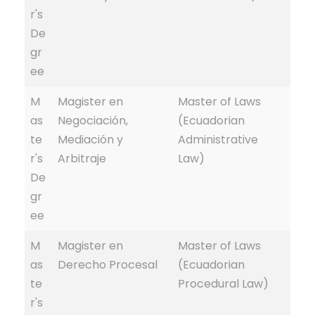
r's
De
gr
ee
M
Magister en
Master of Laws
as
Negociación,
(Ecuadorian
te
Mediación y
Administrative
r's
Arbitraje
Law)
De
gr
ee
M
Magister en
Master of Laws
as
Derecho Procesal
(Ecuadorian
te
Procedural Law)
r's