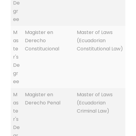
De
gr
ee
M
Magister en
Master of Laws
as
Derecho
(Ecuadorian
te
Constitucional
Constitutional Law)
r's
De
gr
ee
M
Magister en
Master of Laws
as
Derecho Penal
(Ecuadorian
te
Criminal Law)
r's
De
gr