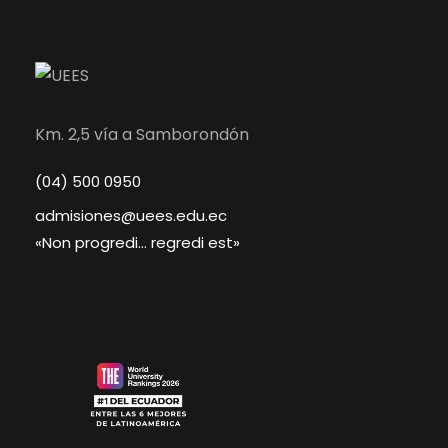
Km. 2,5 vía a Samborondón
(04) 500 0950
admisiones@uees.edu.ec
«Non progredi… regredi est»