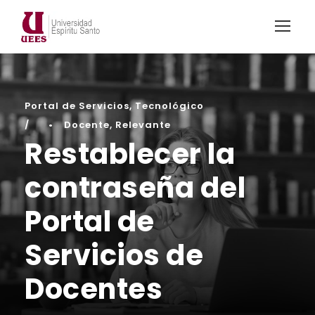
Portal de Servicios
,
Tecnológico
•
Docente
,
Relevante
Restablecer la
contraseña del
Portal de
Servicios de
Docentes