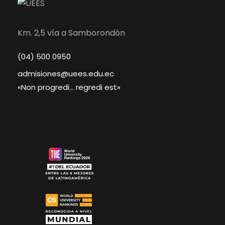
Km. 2,5 vía a Samborondón
(04) 500 0950
admisiones@uees.edu.ec
«Non progredi… regredi est»