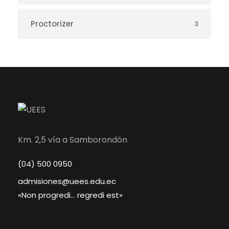
Proctorizer
3
Km. 2,5 vía a Samborondón
(04) 500 0950
admisiones@uees.edu.ec
«Non progredi… regredi est»