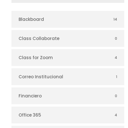
Blackboard
14
Class Collaborate
0
Class for Zoom
4
Correo Institucional
1
Financiero
0
Office 365
4