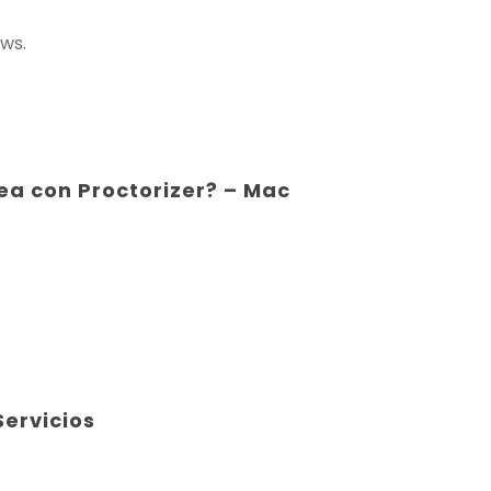
ows.
ea con Proctorizer? – Mac
ervicios