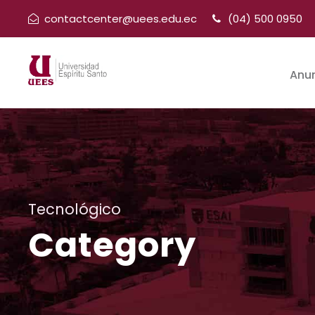
contactcenter@uees.edu.ec
(04) 500 0950
Anu
Tecnológico
Category