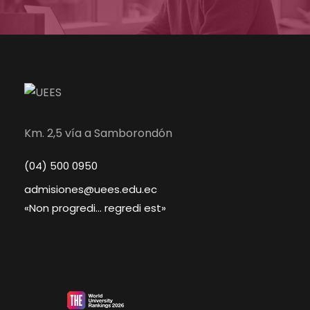
Km. 2,5 vía a Samborondón
(04) 500 0950
admisiones@uees.edu.ec
«Non progredi… regredi est»