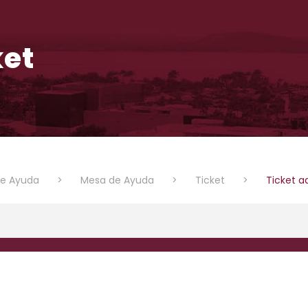
ket
de Ayuda
>
Mesa de Ayuda
>
Ticket
>
Ticket a