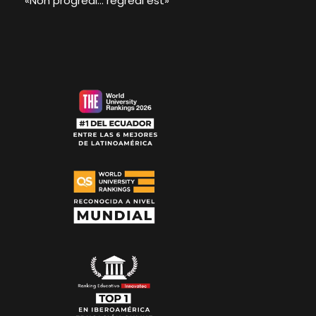
«Non progredi… regredi est»